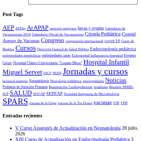
Post Tags
AEP
ArAPAP
becas y ayudas
AEPap
atención temprana
Calendario de
Cirugía Pediátrica
Comité
Vacunaciones 2016
Calendario Oficial de Vacunaciones
Congreso
Asesor de Vacunas
covid-19
cooperación internacional
Curso de
Cursos
Endocrinología pediátrica
Bioética
Dirección General de Salud Pública
enfermedades raras
Eventos
enfermedades metabólicas
Enfermedad Inflamatoria Intestinal
Hospital Infantil
Gripe
Hospital Clínico Universitario "Lozano Blesa"
Jornadas y cursos
Miguel Servet
IACS
IHAN
Noticias
Neonatología
lactancia materna
Neurología pediátrica
neuropediatría
Pediatría de Atención Primaria
Reanimación Cardiopulmonar
residentes
Reunión SPARS-
SALUD
SEPEAP
SCP
SEICAP
Sociedad Aragonesa de Microbiología
SPARS
vacunas
vacuna de la Gripe
vacuna de la Tos Ferina
VIH
VPH
Entradas recientes
V Curso Aragonés de Actualización en Neonatología
28 julio,
2026
XIII Curso de Actualización en Endocrinología Pediátrica
3