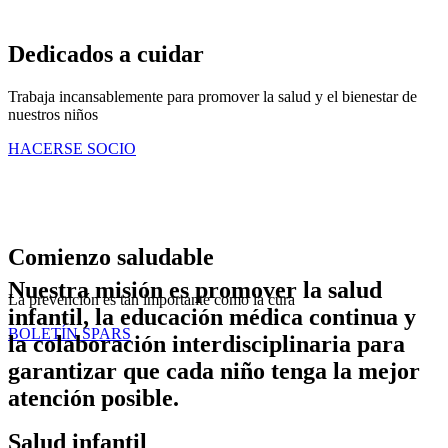
Dedicados a cuidar
Trabaja incansablemente para promover la salud y el bienestar de
nuestros niños
HACERSE SOCIO
Comienzo saludable
Nuestra misión es promover la salud
La prevención es tan importante como la cura
infantil, la educación médica continua y
BOLETÍN SPARS
la colaboración interdisciplinaria para
garantizar que cada niño tenga la mejor
atención posible.
Salud infantil