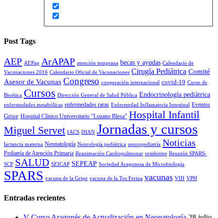
Post Tags
AEP
ArAPAP
becas y ayudas
AEPap
atención temprana
Calendario de
Cirugía Pediátrica
Comité
Vacunaciones 2016
Calendario Oficial de Vacunaciones
Congreso
Asesor de Vacunas
covid-19
cooperación internacional
Curso de
Cursos
Endocrinología pediátrica
Bioética
Dirección General de Salud Pública
enfermedades raras
Eventos
enfermedades metabólicas
Enfermedad Inflamatoria Intestinal
Hospital Infantil
Gripe
Hospital Clínico Universitario "Lozano Blesa"
Jornadas y cursos
Miguel Servet
IACS
IHAN
Noticias
Neonatología
lactancia materna
Neurología pediátrica
neuropediatría
Pediatría de Atención Primaria
Reanimación Cardiopulmonar
residentes
Reunión SPARS-
SALUD
SEPEAP
SCP
SEICAP
Sociedad Aragonesa de Microbiología
SPARS
vacunas
vacuna de la Gripe
vacuna de la Tos Ferina
VIH
VPH
Entradas recientes
V Curso Aragonés de Actualización en Neonatología
28 julio,