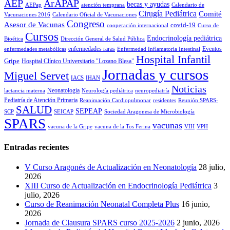
AEP
ArAPAP
becas y ayudas
AEPap
atención temprana
Calendario de
Cirugía Pediátrica
Comité
Vacunaciones 2016
Calendario Oficial de Vacunaciones
Congreso
Asesor de Vacunas
covid-19
cooperación internacional
Curso de
Cursos
Endocrinología pediátrica
Bioética
Dirección General de Salud Pública
enfermedades raras
Eventos
enfermedades metabólicas
Enfermedad Inflamatoria Intestinal
Hospital Infantil
Gripe
Hospital Clínico Universitario "Lozano Blesa"
Jornadas y cursos
Miguel Servet
IACS
IHAN
Noticias
Neonatología
lactancia materna
Neurología pediátrica
neuropediatría
Pediatría de Atención Primaria
Reanimación Cardiopulmonar
residentes
Reunión SPARS-
SALUD
SEPEAP
SCP
SEICAP
Sociedad Aragonesa de Microbiología
SPARS
vacunas
vacuna de la Gripe
vacuna de la Tos Ferina
VIH
VPH
Entradas recientes
V Curso Aragonés de Actualización en Neonatología
28 julio,
2026
XIII Curso de Actualización en Endocrinología Pediátrica
3
julio, 2026
Curso de Reanimación Neonatal Completa Plus
16 junio,
2026
Jornada de Clausura SPARS curso 2025-2026
2 junio, 2026