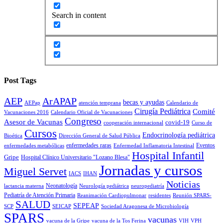
Search in content
Post Tags
AEP
ArAPAP
becas y ayudas
AEPap
atención temprana
Calendario de
Cirugía Pediátrica
Comité
Vacunaciones 2016
Calendario Oficial de Vacunaciones
Congreso
Asesor de Vacunas
covid-19
cooperación internacional
Curso de
Cursos
Endocrinología pediátrica
Bioética
Dirección General de Salud Pública
enfermedades raras
Eventos
enfermedades metabólicas
Enfermedad Inflamatoria Intestinal
Hospital Infantil
Gripe
Hospital Clínico Universitario "Lozano Blesa"
Jornadas y cursos
Miguel Servet
IACS
IHAN
Noticias
Neonatología
lactancia materna
Neurología pediátrica
neuropediatría
Pediatría de Atención Primaria
Reanimación Cardiopulmonar
residentes
Reunión SPARS-
SALUD
SEPEAP
SCP
SEICAP
Sociedad Aragonesa de Microbiología
SPARS
vacunas
vacuna de la Gripe
vacuna de la Tos Ferina
VIH
VPH