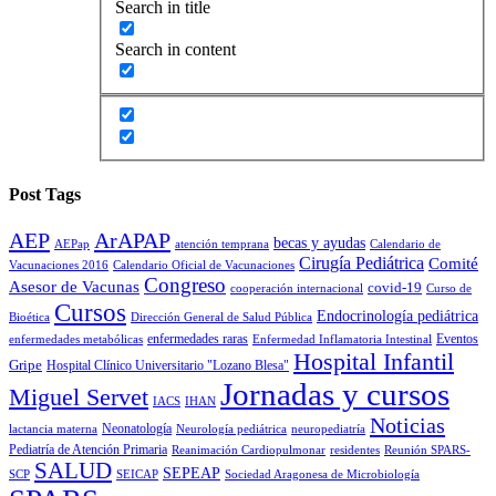
Search in title
Search in content
Post Tags
AEP
ArAPAP
becas y ayudas
AEPap
atención temprana
Calendario de
Cirugía Pediátrica
Comité
Vacunaciones 2016
Calendario Oficial de Vacunaciones
Congreso
Asesor de Vacunas
covid-19
cooperación internacional
Curso de
Cursos
Endocrinología pediátrica
Bioética
Dirección General de Salud Pública
enfermedades raras
Eventos
enfermedades metabólicas
Enfermedad Inflamatoria Intestinal
Hospital Infantil
Gripe
Hospital Clínico Universitario "Lozano Blesa"
Jornadas y cursos
Miguel Servet
IACS
IHAN
Noticias
Neonatología
lactancia materna
Neurología pediátrica
neuropediatría
Pediatría de Atención Primaria
Reanimación Cardiopulmonar
residentes
Reunión SPARS-
SALUD
SEPEAP
SCP
SEICAP
Sociedad Aragonesa de Microbiología