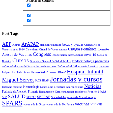
Search in content
Post Tags
AEP
ArAPAP
becas y ayudas
AEPap
atención temprana
Calendario de
Cirugía Pediátrica
Comité
Vacunaciones 2016
Calendario Oficial de Vacunaciones
Congreso
Asesor de Vacunas
covid-19
cooperación internacional
Curso de
Cursos
Endocrinología pediátrica
Bioética
Dirección General de Salud Pública
enfermedades raras
Eventos
enfermedades metabólicas
Enfermedad Inflamatoria Intestinal
Hospital Infantil
Gripe
Hospital Clínico Universitario "Lozano Blesa"
Jornadas y cursos
Miguel Servet
IACS
IHAN
Noticias
Neonatología
lactancia materna
Neurología pediátrica
neuropediatría
Pediatría de Atención Primaria
Reanimación Cardiopulmonar
residentes
Reunión SPARS-
SALUD
SEPEAP
SCP
SEICAP
Sociedad Aragonesa de Microbiología
SPARS
vacunas
vacuna de la Gripe
vacuna de la Tos Ferina
VIH
VPH