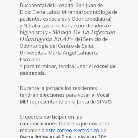
Bucodental del Hospital San Juan de
Dios: Elena Lahoz Miranda (odontóloga de
pacientes especiales y Odontopediatría)
y Natalia Lasierra Ranz (coordinadora e
higienista) y
«Manejo De La Infección
Odontógena En AP»
del Servicio de
Odontología del Centro de Salud
Univérsitas: María Angel Lahuerta
Escolano.
Y para terminar, tendrá lugar el c
óctel de
despedida.
Durante la jornada los residentes
tendrán
elecciones
para votar al
Vocal
MIR
representante en la Junta de SPARS.
Si queréis
participar en las
comunicaciones
tendréis que enviar el
resumen a
este correo electrónico
. La
fecha límite es el 5 de junio a las 20h
.