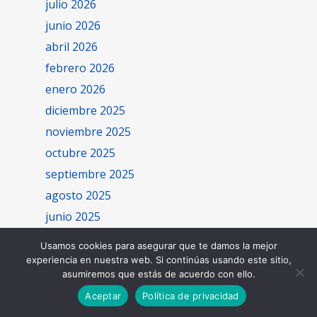
julio 2026
junio 2026
abril 2026
febrero 2026
enero 2026
diciembre 2025
noviembre 2025
octubre 2025
septiembre 2025
agosto 2025
junio 2025
mayo 2025
Usamos cookies para asegurar que te damos la mejor
abril 2025
experiencia en nuestra web. Si continúas usando este sitio,
asumiremos que estás de acuerdo con ello.
marzo 2025
Aceptar
Política de privacidad
febrero 2025