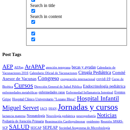
Search in title
Search in content
Post Tags
AEP
ArAPAP
becas y ayudas
AEPap
atención temprana
Calendario de
Cirugía Pediátrica
Comité
Vacunaciones 2016
Calendario Oficial de Vacunaciones
Congreso
Asesor de Vacunas
covid-19
cooperación internacional
Curso de
Cursos
Endocrinología pediátrica
Bioética
Dirección General de Salud Pública
enfermedades raras
Eventos
enfermedades metabólicas
Enfermedad Inflamatoria Intestinal
Hospital Infantil
Gripe
Hospital Clínico Universitario "Lozano Blesa"
Jornadas y cursos
Miguel Servet
IACS
IHAN
Noticias
Neonatología
lactancia materna
Neurología pediátrica
neuropediatría
Pediatría de Atención Primaria
Reanimación Cardiopulmonar
residentes
Reunión SPARS-
SALUD
SEPEAP
SCP
SEICAP
Sociedad Aragonesa de Microbiología