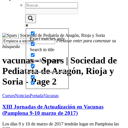
Exact matches only
Presione enter para comenzar su
búsqueda
Search in title
vacunas - Spars | Sociedad de
Search in content
Pediatría de Aragón, Rioja y
Soria - Page 2
Cursos
Noticias
Portada
Vacunas
XIII Jornadas de Actualización en Vacunas
(Pamplona 9-10 marzo de 2017)
Los días 9 y 10 de marzo de 2017 tendrán lugar en Pamplona las