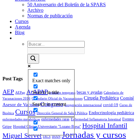
50 Aniversario del Boletín de la SPARS
Archivo
Normas de publicación
Cursos
Agenda
Blog
Post Tags
Exact matches only
AEP
ArAPAP
becas y ayudas
Search in title
AEPap
atención temprana
Calendario de
Cirugía Pediátrica
Comité
Vacunaciones 2016
Calendario Oficial de Vacunaciones
Congreso
Search in content
Asesor de Vacunas
covid-19
cooperación internacional
Curso de
Cursos
Endocrinología pediátrica
Bioética
Dirección General de Salud Pública
enfermedades raras
Eventos
enfermedades metabólicas
Enfermedad Inflamatoria Intestinal
Hospital Infantil
Gripe
Hospital Clínico Universitario "Lozano Blesa"
Jornadas y cursos
Miguel Servet
IACS
IHAN