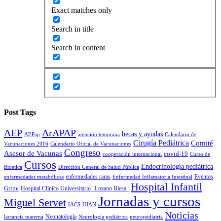
Exact matches only
Search in title
Search in content
Post Tags
AEP
ArAPAP
becas y ayudas
AEPap
atención temprana
Calendario de
Cirugía Pediátrica
Comité
Vacunaciones 2016
Calendario Oficial de Vacunaciones
Congreso
Asesor de Vacunas
covid-19
cooperación internacional
Curso de
Cursos
Endocrinología pediátrica
Bioética
Dirección General de Salud Pública
enfermedades raras
Eventos
enfermedades metabólicas
Enfermedad Inflamatoria Intestinal
Hospital Infantil
Gripe
Hospital Clínico Universitario "Lozano Blesa"
Jornadas y cursos
Miguel Servet
IACS
IHAN
Noticias
Neonatología
lactancia materna
Neurología pediátrica
neuropediatría