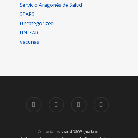
Servicio Aragonés de Salud
SPARS
Uncategorized
UNIZAR
Vacunas
Contáctanos
spars1960@gmail.com