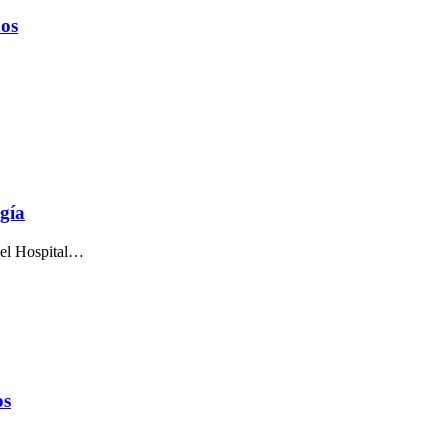
ños
gía
del Hospital…
os