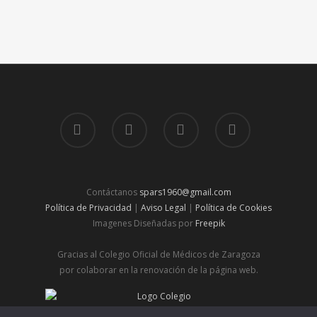
Contáctanos
spars1960@gmail.com
Política de Privacidad
|
Aviso Legal
|
Política de Cookies
Imagenes Diseñadas por
Freepik
Gracias al Colegio Oficial de Médicos de Zaragoza
por colaborar en la renovación de la página web.