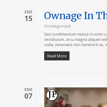
ENE
Ownage In T
15
Uncategorized
Sed condimentum massa in enim cur
vestibulum, arcu magna aliquet ve
nulla, venenatis non hendrerit ac, 
Read More
ENE
07