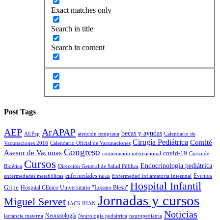
Exact matches only
Search in title
Search in content
Post Tags
AEP
ArAPAP
becas y ayudas
AEPap
atención temprana
Calendario de
Cirugía Pediátrica
Comité
Vacunaciones 2016
Calendario Oficial de Vacunaciones
Congreso
Asesor de Vacunas
covid-19
cooperación internacional
Curso de
Cursos
Endocrinología pediátrica
Bioética
Dirección General de Salud Pública
enfermedades raras
Eventos
enfermedades metabólicas
Enfermedad Inflamatoria Intestinal
Hospital Infantil
Gripe
Hospital Clínico Universitario "Lozano Blesa"
Jornadas y cursos
Miguel Servet
IACS
IHAN
Noticias
Neonatología
lactancia materna
Neurología pediátrica
neuropediatría