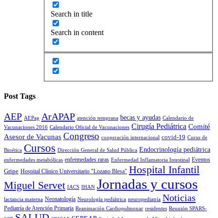
Search in title
Search in content
Post Tags
AEP
ArAPAP
becas y ayudas
AEPap
atención temprana
Calendario de
Cirugía Pediátrica
Comité
Vacunaciones 2016
Calendario Oficial de Vacunaciones
Congreso
Asesor de Vacunas
covid-19
cooperación internacional
Curso de
Cursos
Endocrinología pediátrica
Bioética
Dirección General de Salud Pública
enfermedades raras
Eventos
enfermedades metabólicas
Enfermedad Inflamatoria Intestinal
Hospital Infantil
Gripe
Hospital Clínico Universitario "Lozano Blesa"
Jornadas y cursos
Miguel Servet
IACS
IHAN
Noticias
Neonatología
lactancia materna
Neurología pediátrica
neuropediatría
Pediatría de Atención Primaria
Reanimación Cardiopulmonar
residentes
Reunión SPARS-
SALUD