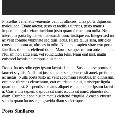
Phasellus venenatis venenatis velit ut ultricies. Cras porta dignissim
malesuada. Etiam auctor, justo et facilisis ultrices, justo mauris
imperdiet ligula, vitae tincidunt justo quam fermentum nulla. Nunc
interdum porta ligula, eu malesuada nunc tristique eu. Integer sed mi
ac velit congue vulputate sed quis lacus. Fusce tellus sem, ultricies
consequat porta at, ultrices in odio. Nullam a sapien vitae erat porta
faucibus rhoncus eleifend dolor. Mauris semper rutrum ante a auctor.
Nullam non arcu erat, vel sollicitudin felis. Nam erat nisl, mattis
euismod lacinia at, tempus quis nunc.
Donec luctus odio eget ipsum lacinia lacinia. Suspendisse porttitor
laoreet sagittis. Nulla mi justo, auctor sed posuere sit amet, pretium
ac metus. Nulla porta justo ac velit accumsan faucibus. In dignissim,
orci nec ultricies elementum, erat mi tristique dui, a tristique ligula
quam non est. Suspendisse mattis aliquet est, at tempor ipsum lacinia
a. Cras enim sapien, dapibus sit amet iaculis sit amet, pharetra non
diam. Curabitur sed nisi in metus eleifend fringilla. Aenean viverra
sem in quam luctus eget gravida diam scelerisque.
Posts Similares