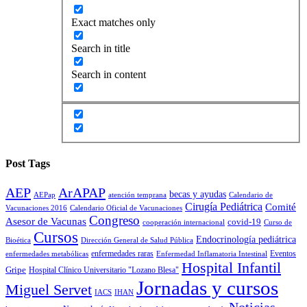
Exact matches only
Search in title
Search in content
Post Tags
AEP
ArAPAP
becas y ayudas
AEPap
atención temprana
Calendario de
Cirugía Pediátrica
Comité
Vacunaciones 2016
Calendario Oficial de Vacunaciones
Congreso
Asesor de Vacunas
covid-19
cooperación internacional
Curso de
Cursos
Endocrinología pediátrica
Bioética
Dirección General de Salud Pública
enfermedades raras
Eventos
enfermedades metabólicas
Enfermedad Inflamatoria Intestinal
Hospital Infantil
Gripe
Hospital Clínico Universitario "Lozano Blesa"
Jornadas y cursos
Miguel Servet
IACS
IHAN
Noticias