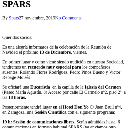
SPARS
By
Spars
27 noviembre, 2019
No Comments
Queridos socios:
Es una alegría informaros de la celebración de la Reunión de
Navidad el próximo
13 de Diciembre
, viernes.
En primer lugar y como viene siendo tradición en nuestra Sociedad,
tendremos un
recuerdo muy especial para
los compañeros
ausentes: Rolando Flores Rodríguez, Pedro Pinos Bueno y Victor
Rebage Moisés
Se oficiará una
Eucaristía
en la capilla de la
Iglesia del Carmen
(Paseo María Agustín, 8) Acceso por calle El Carmelo nº2, piso 2º, a
las
18 horas.
Posteriormente tendrá lugar
en el Hotel Don Yo
C/ Juan Bruil nº4,
en Zaragoza, una
Sesión Científica
con el siguiente programa:
19 h: Sesión de comunicaciones libres.
Serán admitidas hasta 6
comunicaciones en formato habitual SPARS (ya enviamos otro