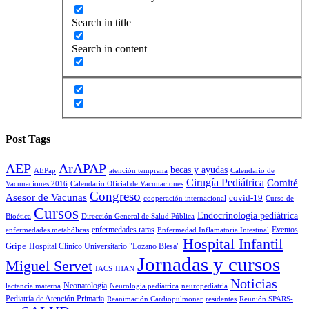
Search in title
Search in content
Post Tags
AEP
ArAPAP
becas y ayudas
AEPap
atención temprana
Calendario de
Cirugía Pediátrica
Comité
Vacunaciones 2016
Calendario Oficial de Vacunaciones
Congreso
Asesor de Vacunas
covid-19
cooperación internacional
Curso de
Cursos
Endocrinología pediátrica
Bioética
Dirección General de Salud Pública
enfermedades raras
Eventos
enfermedades metabólicas
Enfermedad Inflamatoria Intestinal
Hospital Infantil
Gripe
Hospital Clínico Universitario "Lozano Blesa"
Jornadas y cursos
Miguel Servet
IACS
IHAN
Noticias
Neonatología
lactancia materna
Neurología pediátrica
neuropediatría
Pediatría de Atención Primaria
Reanimación Cardiopulmonar
residentes
Reunión SPARS-