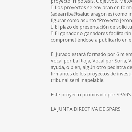
proyecto, Hipótesis, Objetivos, Meto
 Los proyectos se enviarán en forma
(adearriba@salud.aragon.es) como inte
figurar como asunto “Proyecto Jerónim
 El plazo de presentación de solicit
 El ganador o ganadores facilitará
comprometiéndose a publicarlo en el
El Jurado estará formado por 6 miemb
Vocal por La Rioja, Vocal por Soria, 
ayuda, o bien, algún otro pediatra d
firmantes de los proyectos de investi
tribunal será inapelable.
Este proyecto promovido por SPARS y
LA JUNTA DIRECTIVA DE SPARS