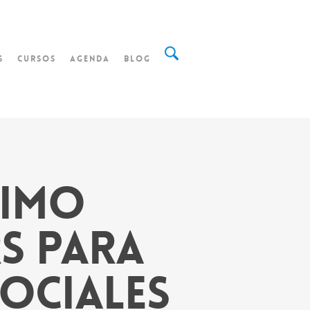
S
Cursos
Agenda
Blog
nimo
RS para
ociales