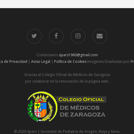
Contáctanos
spars1960@gmail.com
ica de Privacidad
|
Aviso Legal
|
Política de Cookies
Imagenes Diseñadas por
F
Gracias al Colegio Oficial de Médicos de Zaragoza
por colaborar en la renovación de la página web.
© 2026 Spars | Sociedad de Pediatría de Aragón, Rioja y Soria.