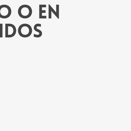
o o en
cidos