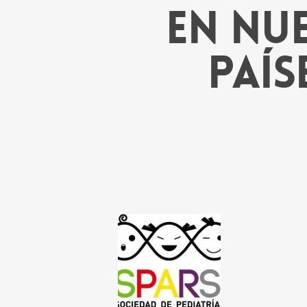
en nu
país