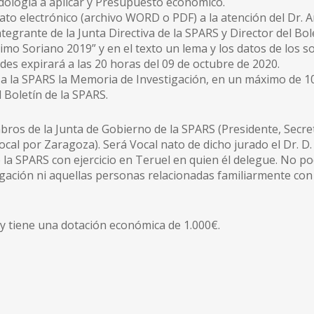
dología a aplicar y Presupuesto económico.
to electrónico (archivo WORD o PDF) a la atención del Dr. A
grante de la Junta Directiva de la SPARS y Director del Bole
o Soriano 2019” y en el texto un lema y los datos de los sol
udes expirará a las 20 horas del 09 de octubre de 2020.
n a la SPARS la Memoria de Investigación, en un máximo de 1
 Boletín de la SPARS.
ros de la Junta de Gobierno de la SPARS (Presidente, Secre
Vocal por Zaragoza). Será Vocal nato de dicho jurado el Dr. D
e la SPARS con ejercicio en Teruel en quien él delegue. No p
gación ni aquellas personas relacionadas familiarmente con a
 tiene una dotación económica de 1.000€.