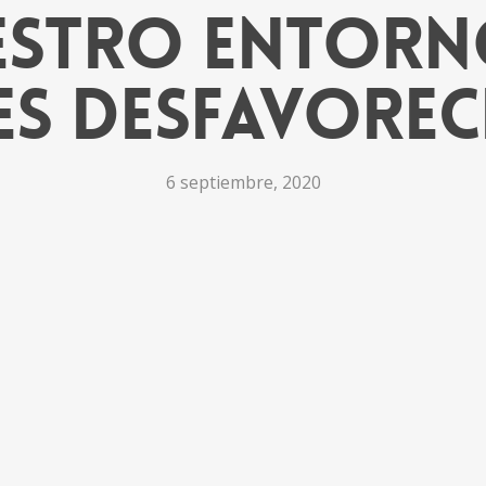
estro entorn
es desfavore
6 septiembre, 2020