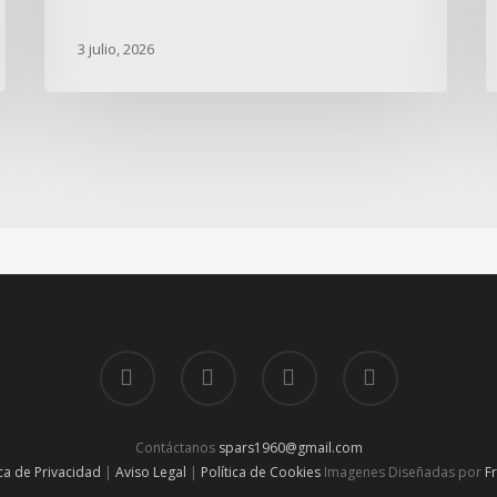
3 julio, 2026
Contáctanos
spars1960@gmail.com
ica de Privacidad
|
Aviso Legal
|
Política de Cookies
Imagenes Diseñadas por
F