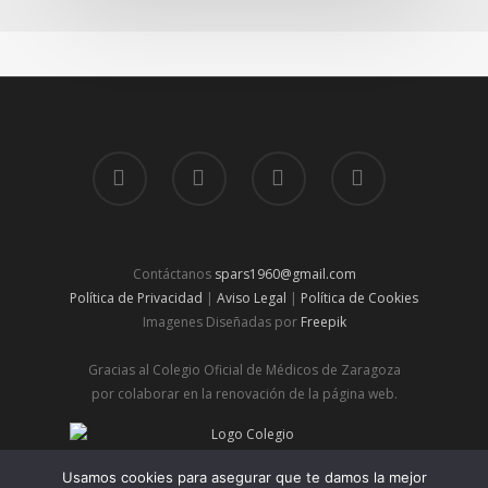
Contáctanos
spars1960@gmail.com
Política de Privacidad
|
Aviso Legal
|
Política de Cookies
Imagenes Diseñadas por
Freepik
Gracias al Colegio Oficial de Médicos de Zaragoza
por colaborar en la renovación de la página web.
© 2026 Spars | Sociedad de Pediatría de Aragón, Rioja y
Usamos cookies para asegurar que te damos la mejor