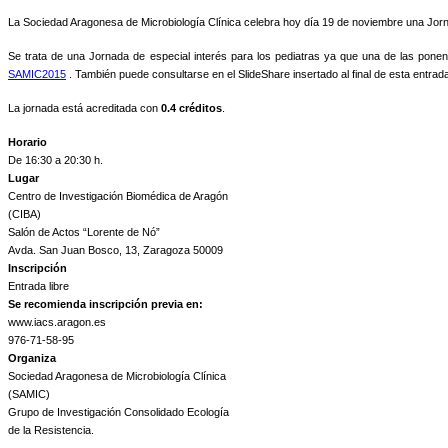
La Sociedad Aragonesa de Microbiología Clínica celebra hoy día 19 de noviembre una Jor
Se trata de una Jornada de especial interés para los pediatras ya que una de las ponen
SAMIC2015
. También puede consultarse en el SlideShare insertado al final de esta entrad
La jornada está acreditada con
0.4 créditos
.
Horario
De 16:30 a 20:30 h.
Lugar
Centro de Investigación Biomédica de Aragón
(CIBA)
Salón de Actos “Lorente de Nó”
Avda. San Juan Bosco, 13, Zaragoza 50009
Inscripción
Entrada libre
Se recomienda inscripción previa en:
www.iacs.aragon.es
976-71-58-95
Organiza
Sociedad Aragonesa de Microbiología Clínica
(SAMIC)
Grupo de Investigación Consolidado Ecología
de la Resistencia.