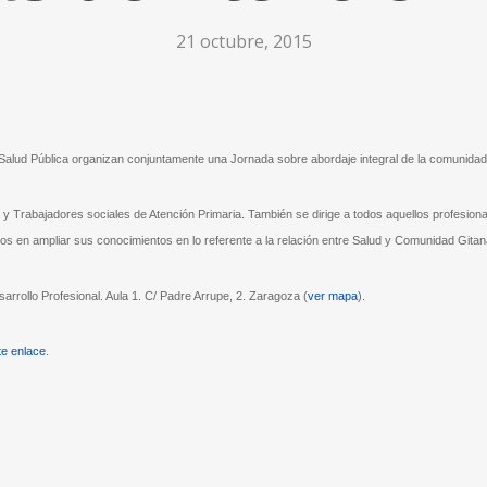
21 octubre, 2015
 Salud Pública organizan conjuntamente una Jornada sobre abordaje integral de la comunidad 
a y Trabajadores sociales de Atención Primaria. También se dirige a todos aquellos profesion
dos en ampliar sus conocimientos en lo referente a la relación entre Salud y Comunidad Gitan
rrollo Profesional. Aula 1. C/ Padre Arrupe, 2. Zaragoza (
ver mapa
).
te enlace
.