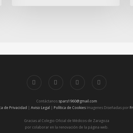
Contáctanos
spars1960@gmail.com
ica de Privacidad
|
Aviso Legal
|
Política de Cookies
Imagenes Diseñadas por
F
Gracias al Colegio Oficial de Médicos de Zaragoza
por colaborar en la renovación de la página web.