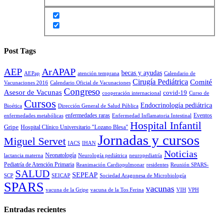
Post Tags
AEP
ArAPAP
becas y ayudas
AEPap
atención temprana
Calendario de
Cirugía Pediátrica
Comité
Vacunaciones 2016
Calendario Oficial de Vacunaciones
Congreso
Asesor de Vacunas
covid-19
cooperación internacional
Curso de
Cursos
Endocrinología pediátrica
Bioética
Dirección General de Salud Pública
enfermedades raras
Eventos
enfermedades metabólicas
Enfermedad Inflamatoria Intestinal
Hospital Infantil
Gripe
Hospital Clínico Universitario "Lozano Blesa"
Jornadas y cursos
Miguel Servet
IACS
IHAN
Noticias
Neonatología
lactancia materna
Neurología pediátrica
neuropediatría
Pediatría de Atención Primaria
Reanimación Cardiopulmonar
residentes
Reunión SPARS-
SALUD
SEPEAP
SCP
SEICAP
Sociedad Aragonesa de Microbiología
SPARS
vacunas
vacuna de la Gripe
vacuna de la Tos Ferina
VIH
VPH
Entradas recientes