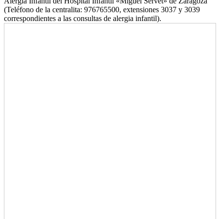
Alergia Infantil del Hospital Infantil «Miguel Servet» de Zaragoza
(Teléfono de la centralita: 976765500, extensiones 3037 y 3039
correspondientes a las consultas de alergia infantil).