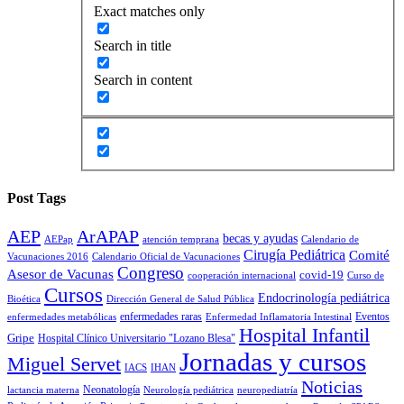
Exact matches only
Search in title
Search in content
Post Tags
AEP
ArAPAP
becas y ayudas
AEPap
atención temprana
Calendario de
Cirugía Pediátrica
Comité
Vacunaciones 2016
Calendario Oficial de Vacunaciones
Congreso
Asesor de Vacunas
covid-19
cooperación internacional
Curso de
Cursos
Endocrinología pediátrica
Bioética
Dirección General de Salud Pública
enfermedades raras
Eventos
enfermedades metabólicas
Enfermedad Inflamatoria Intestinal
Hospital Infantil
Gripe
Hospital Clínico Universitario "Lozano Blesa"
Jornadas y cursos
Miguel Servet
IACS
IHAN
Noticias
Neonatología
lactancia materna
Neurología pediátrica
neuropediatría