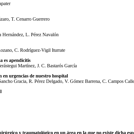
apater
zaro, T. Cenarro Guerrero
ía Hernández, L. Pérez Navalón
ozano, C. Rodríguez-Vigil Iturrate
a es apendicitis
rástegui Martínez, J. C. Bastarós García
n en urgencias de nuestro hospital
E. Sancho Gracia, R. Pérez Delgado, V. Gómez Barrena, C. Campos Calle
l
rúrgico y traumatológico en un área en la que no existe dicha espec