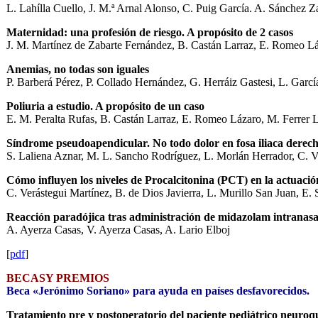
L. Lahílla Cuello, J. M.ª Arnal Alonso, C. Puig García. A. Sánchez Z
Maternidad: una profesión de riesgo. A propósito de 2 casos
J. M. Martínez de Zabarte Fernández, B. Castán Larraz, E. Romeo Lá
Anemias, no todas son iguales
P. Barberá Pérez, P. Collado Hernández, G. Herráiz Gastesi, L. Garc
Poliuria a estudio. A propósito de un caso
E. M. Peralta Rufas, B. Castán Larraz, E. Romeo Lázaro, M. Ferrer L
Síndrome pseudoapendicular.
No todo dolor en fosa iliaca derech
S. Laliena Aznar, M. L. Sancho Rodríguez, L. Morlán Herrador, C. Ve
Cómo influyen los niveles de Procalcitonina (PCT) en la actuació
C. Verástegui Martínez, B. de Dios Javierra, L. Murillo San Juan, 
Reacción paradójica tras administración de midazolam intranasa
A. Ayerza Casas, V. Ayerza Casas, A. Lario Elboj
[
pdf
]
BECASY PREMIOS
Beca «Jerónimo Soriano» para ayuda en países desfavorecidos.
Tratamiento pre y postoperatorio del paciente pediátrico neuroqui