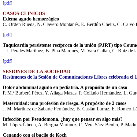
[
pdf
]
CASOS CLÍNICOS
Edema agudo hemorrágico
C. Orden Rueda, N. Clavero Montañés, E. Berdún Cheliz, C. Calvo F
[
pdf
]
Taquicardia persistente recíproca de la unión (PJRT) tipo Coumel
J. I. Perales Martínez, B. Pina Marqués, M. Vara Callau, C. Ruiz de l
[
pdf
]
SESIONES DE LA SOCIEDAD
Resúmenes de la Sesión de Comunicaciones Libres celebrada el 
Dolor abdominal agudo en pediatría. A propósito de un caso
P. M.ª Barberá Pérez, Y. Aliaga Mazas, P. Collado Hernández, L. Ga
Maternidad: una profesión de riesgo. A propósito de 2 casos
J. M. Martínez de Zabarte Fernández, B. Castán Larraz, E. Romeo Lá
Infección por Pseudomona, ¿hay que pensar en algo más?
M. López Úbeda, A. Bergua Martínez, C. Vera Sáez Benito, P. Madurga
Cenando con el bacilo de Koch