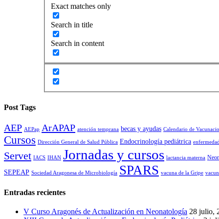
Exact matches only
Search in title
Search in content
Post Tags
AEP
ArAPAP
becas y ayudas
AEPap
atención temprana
Calendario de Vacunaci
Cursos
Endocrinología pediátrica
Dirección General de Salud Pública
enfermedad
Jornadas y cursos
Servet
Neon
IACS
IHAN
lactancia materna
SPARS
SEPEAP
Sociedad Aragonesa de Microbiología
vacuna de la Gripe
vacun
Entradas recientes
V Curso Aragonés de Actualización en Neonatología
28 julio,