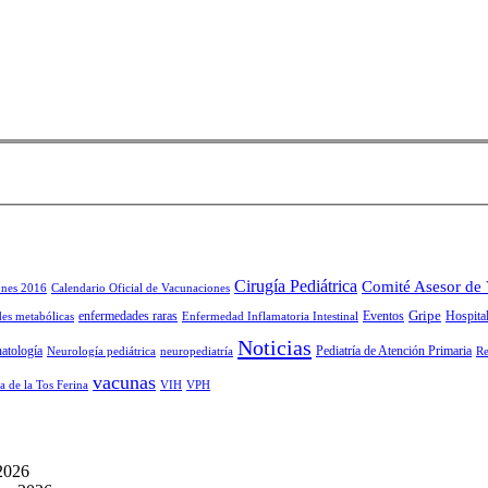
Cirugía Pediátrica
Comité Asesor de
ones 2016
Calendario Oficial de Vacunaciones
Gripe
enfermedades raras
Eventos
Hospital
es metabólicas
Enfermedad Inflamatoria Intestinal
Noticias
atología
Pediatría de Atención Primaria
Neurología pediátrica
neuropediatría
Re
vacunas
a de la Tos Ferina
VIH
VPH
 2026