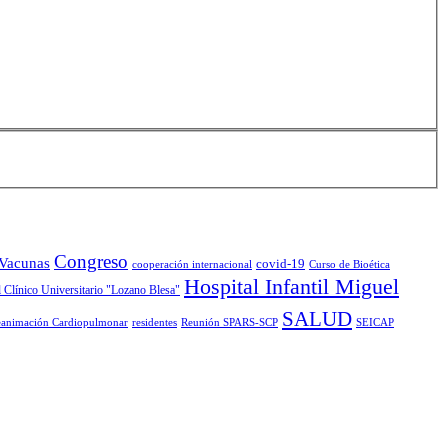
Congreso
 Vacunas
covid-19
cooperación internacional
Curso de Bioética
Hospital Infantil Miguel
 Clínico Universitario "Lozano Blesa"
SALUD
animación Cardiopulmonar
residentes
Reunión SPARS-SCP
SEICAP