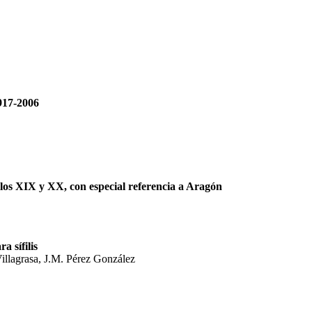
917-2006
iglos XIX y XX, con especial referencia a Aragón
a sífilis
Villagrasa, J.M. Pérez González