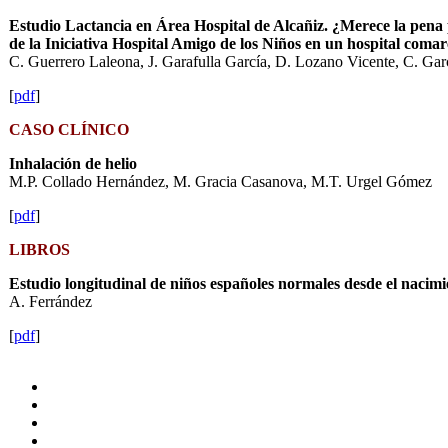
Estudio Lactancia en Área Hospital de Alcañiz. ¿Merece la pena p
de la Iniciativa Hospital Amigo de los Niños en un hospital comar
C. Guerrero Laleona, J. Garafulla García, D. Lozano Vicente, C. Garc
[
pdf
]
CASO CLÍNICO
Inhalación de helio
M.P. Collado Hernández, M. Gracia Casanova, M.T. Urgel Gómez
[
pdf
]
LIBROS
Estudio longitudinal de niños españoles normales desde el nacimie
A. Ferrández
[
pdf
]