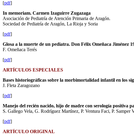
[
pdf
]
In memoriam. Carmen Izaguirre Zugazaga
Asociación de Pediatría de Atención Primaria de Aragón.
Sociedad de Pediatría de Aragón, La Rioja y Soria
[
pdf
]
Glosa a la muerte de un pediatra. Don Félix Omeñaca Jiménez 1
F. Omeñaca Terés
[
pdf
]
ARTÍCULOS ESPECIALES
Bases historiográficas sobre la morbimortalidad infantil en los s
J. Fleta Zaragozano
[
pdf
]
Manejo del recién nacido, hijo de madre con serología positiva par
S. Gallego Vela, G. Rodríguez Martínez, P. Ventura Faci, P. Samper 
[
pdf
]
ARTÍCULO ORIGINAL