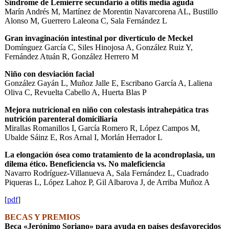
Síndrome de Lemierre secundario a otitis media aguda
Marín Andrés M, Martínez de Morentin Navarcorena AL, Bustillo
Alonso M, Guerrero Laleona C, Sala Fernández L
Gran invaginación intestinal por divertículo de Meckel
Domínguez García C, Siles Hinojosa A, González Ruiz Y,
Fernández Atuán R, González Herrero M
Niño con desviación facial
González Gayán L, Muñoz Jalle E, Escribano García A, Laliena
Oliva C, Revuelta Cabello A, Huerta Blas P
Mejora nutricional en niño con colestasis intrahepática tras
nutrición parenteral domiciliaria
Mirallas Romanillos I, García Romero R, López Campos M,
Ubalde Sáinz E, Ros Arnal I, Morlán Herrador L
La elongación ósea como tratamiento de la acondroplasia, un
dilema ético. Beneficiencia vs. No maleficiencia
Navarro Rodríguez-Villanueva A, Sala Fernández L, Cuadrado
Piqueras L, López Lahoz P, Gil Albarova J, de Arriba Muñoz A
[
pdf
]
BECAS Y PREMIOS
Beca «Jerónimo Soriano» para ayuda en países desfavorecidos