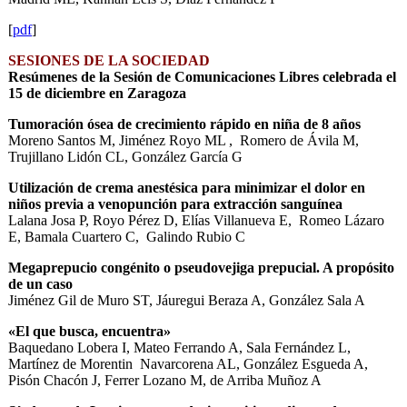
[
pdf
]
SESIONES DE LA SOCIEDAD
Resúmenes de la Sesión de Comunicaciones Libres celebrada el
15 de diciembre en Zaragoza
Tumoración ósea de crecimiento rápido en niña de 8 años
Moreno Santos M, Jiménez Royo ML , Romero de Ávila M,
Trujillano Lidón CL, González García G
Utilización de crema anestésica para minimizar el dolor en
niños previa a venopunción para extracción sanguínea
Lalana Josa P, Royo Pérez D, Elías Villanueva E, Romeo Lázaro
E, Bamala Cuartero C, Galindo Rubio C
Megaprepucio congénito o pseudovejiga prepucial. A propósito
de un caso
Jiménez Gil de Muro ST, Jáuregui Beraza A, González Sala A
«El que busca, encuentra»
Baquedano Lobera I, Mateo Ferrando A, Sala Fernández L,
Martínez de Morentin Navarcorena AL, González Esgueda A,
Pisón Chacón J, Ferrer Lozano M, de Arriba Muñoz A