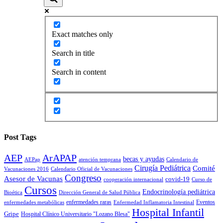
Exact matches only
Search in title
Search in content
Post Tags
AEP
ArAPAP
becas y ayudas
AEPap
atención temprana
Calendario de
Cirugía Pediátrica
Comité
Vacunaciones 2016
Calendario Oficial de Vacunaciones
Congreso
Asesor de Vacunas
covid-19
cooperación internacional
Curso de
Cursos
Endocrinología pediátrica
Bioética
Dirección General de Salud Pública
enfermedades raras
Eventos
enfermedades metabólicas
Enfermedad Inflamatoria Intestinal
Hospital Infantil
Gripe
Hospital Clínico Universitario "Lozano Blesa"