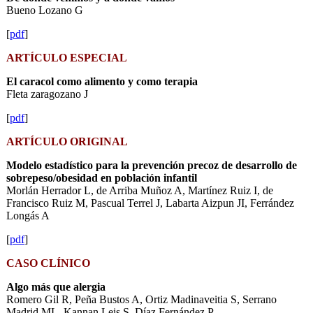
Bueno Lozano G
[
pdf
]
ARTÍCULO ESPECIAL
El caracol como alimento y como terapia
Fleta zaragozano J
[
pdf
]
ARTÍCULO ORIGINAL
Modelo estadístico para la prevención precoz de desarrollo de
sobrepeso/obesidad en población infantil
Morlán Herrador L, de Arriba Muñoz A, Martínez Ruiz I, de
Francisco Ruiz M, Pascual Terrel J, Labarta Aizpun JI, Ferrández
Longás A
[
pdf
]
CASO CLÍNICO
Algo más que alergia
Romero Gil R, Peña Bustos A, Ortiz Madinaveitia S, Serrano
Madrid ML, Kannan Leis S, Díaz Fernández P