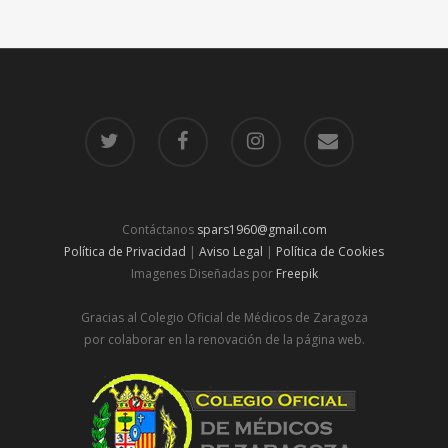
Contáctanos
spars1960@gmail.com
Política de Privacidad
|
Aviso Legal
|
Política de Cookies
Imagenes Diseñadas por
Freepik
Gracias al Colegio Oficial de Médicos de Zaragoza
por colaborar en la renovación de la página web.