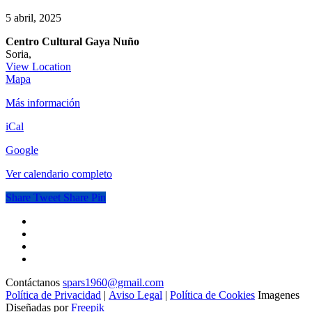
Reunión
5 abril, 2025
primavera
Centro Cultural Gaya Nuño
de
Soria
,
SPARS
View Location
Centro
Mapa
Cultural
Más información
Gaya
Nuño
iCal
Google
Ver calendario completo
Share
Tweet
Share
Pin
Contáctanos
spars1960@gmail.com
Política de Privacidad
|
Aviso Legal
|
Política de Cookies
Imagenes
Diseñadas por
Freepik