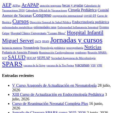
AEP
ArAPAP
becas y ayudas
AEPap
atención temprana
Calendario de
Cirugía Pediátrica
Comité
Vacunaciones 2016
Calendario Oficial de Vacunaciones
Congreso
Asesor de Vacunas
covid-19
cooperación internacional
Curso de
Cursos
Endocrinología pediátrica
Bioética
Dirección General de Salud Pública
enfermedades raras
Eventos
enfermedades metabólicas
Enfermedad Inflamatoria Intestinal
Hospital Infantil
Gripe
Hospital Clínico Universitario "Lozano Blesa"
Jornadas y cursos
Miguel Servet
IACS
IHAN
Noticias
Neonatología
lactancia materna
Neurología pediátrica
neuropediatría
Pediatría de Atención Primaria
Reanimación Cardiopulmonar
residentes
Reunión SPARS-
SALUD
SEPEAP
SCP
SEICAP
Sociedad Aragonesa de Microbiología
SPARS
vacunas
vacuna de la Gripe
vacuna de la Tos Ferina
VIH
VPH
Entradas recientes
V Curso Aragonés de Actualización en Neonatología
28 julio,
2026
XIII Curso de Actualización en Endocrinología Pediátrica
3
julio, 2026
Curso de Reanimación Neonatal Completa Plus
16 junio,
2026
Jornada de Clausura SPARS curso 2025-2026
2 junio, 2026