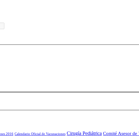
Cirugía Pediátrica
Comité Asesor de
ones 2016
Calendario Oficial de Vacunaciones