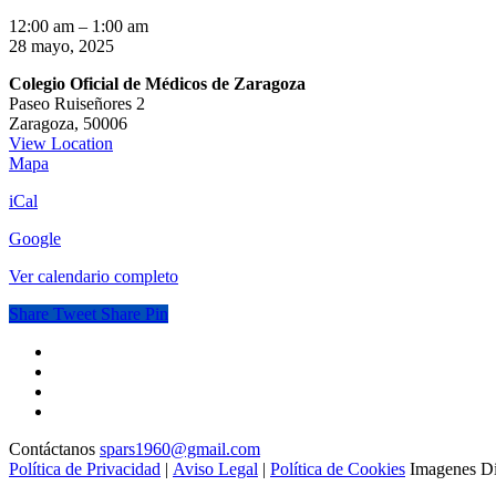
Curso
12:00 am
–
1:00 am
Deontología
28 mayo, 2025
Médica:
Colegio Oficial de Médicos de Zaragoza
la
Paseo Ruiseñores 2
Ética
Zaragoza
,
50006
de
View Location
los
Colegio
Mapa
transplantes
Oficial
en
iCal
de
la
Médicos
actualidad.
Google
de
Entre
Zaragoza
la
Ver calendario completo
innovación
y
Share
Tweet
Share
Pin
la
solidaridad.
Contáctanos
spars1960@gmail.com
Política de Privacidad
|
Aviso Legal
|
Política de Cookies
Imagenes Di