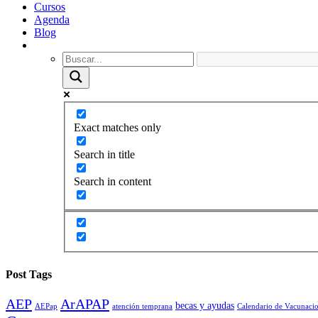
Cursos
Agenda
Blog
Exact matches only
Search in title
Search in content
Post Tags
AEP
ArAPAP
becas y ayudas
AEPap
atención temprana
Calendario de Vacunaci