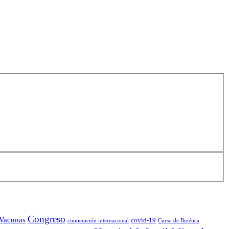
Congreso
 Vacunas
covid-19
cooperación internacional
Curso de Bioética