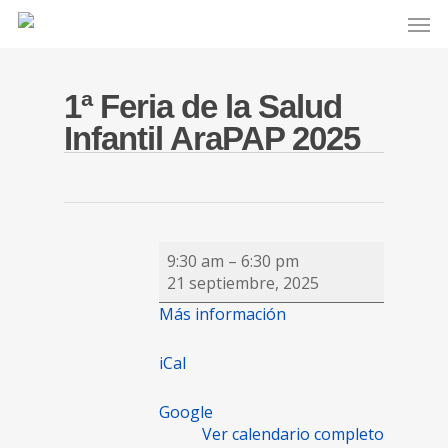
1ª Feria de la Salud
Infantil AraPAP 2025
1ª
9:30 am
–
6:30 pm
Feria
21 septiembre, 2025
de
Más información
la
Salud
Infantil
iCal
AraPAP
2025
Google
Ver calendario completo