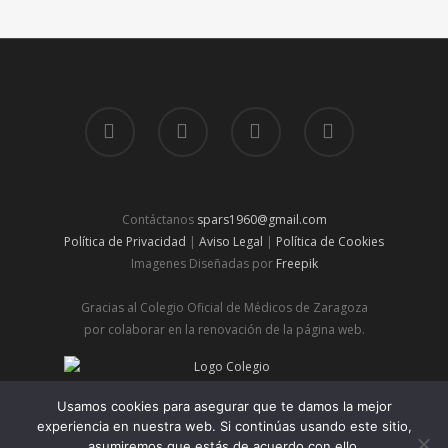
Contáctanos
spars1960@gmail.com
Política de Privacidad
|
Aviso Legal
|
Política de Cookies
Imagenes Diseñadas por
Freepik
Gracias al Colegio Oficial de Médicos de Zaragoza
por colaborar en la renovación de la página web.
© 2026 Spars | Sociedad de Pediatría de Aragón, Rioja y
Usamos cookies para asegurar que te damos la mejor
Soria.
experiencia en nuestra web. Si continúas usando este sitio,
asumiremos que estás de acuerdo con ello.