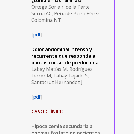
¿cumplen las familias?
Ortega Soria r, de la Parte
Serna AC, Peña de Buen Pérez
Colomina NT
[
pdf
]
Dolor abdominal intenso y
recurrente que responde a
pautas cortas de prednisona
Labay Matías M, Rodríguez
Ferrer M, Labay Tejado S,
Santacruz Hernández J
[
pdf
]
CASO CLÍNICO
Hipocalcemia secundaria a
enemas fosfato en pacientes