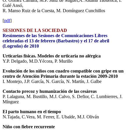
O. Gómez Cámara, M.P. Sanz de Miguel,A. Aldana Tabuenca, I.
Galé Ansó,
R. Manso Ruiz de la Cuesta, M. Domínguez Cunchillos
[
pdf
]
SESIONES DE LA SOCIEDAD
Resúmenes de las Sesiones de Comunicaciones Libres
celebradas el 13 de febrero (Barbastro) y el 17 de abril
(Logroño) de 2010
Urticarias físicas. Modelos de urticaria no alérgica
Y.P. Delgado, M.D.Yécora, P. Murillo
Evolución de los niños con cuadro compatible con gripe en un
centro de Atención Primaria durante la estación 2009-2010
I. Montejo, J.P. García, N. García, N. Martín, J. Galbe
Contacto precoz y humanización de las cesáreas
P. Lalaguna, M. Bustillo, M.J. Calvo, S. Defior, C. Lumbierres, J.
Mínguez
El parto humano en el tiempo
N.Tajada, C.Vera, M. Ferrer, E. Ubalde, M.J. Oliván
Niño con fiebre recurrente