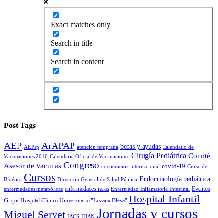
Exact matches only
Search in title
Search in content
Post Tags
AEP
ArAPAP
becas y ayudas
AEPap
atención temprana
Calendario de
Cirugía Pediátrica
Comité
Vacunaciones 2016
Calendario Oficial de Vacunaciones
Congreso
Asesor de Vacunas
covid-19
cooperación internacional
Curso de
Cursos
Endocrinología pediátrica
Bioética
Dirección General de Salud Pública
enfermedades raras
Eventos
enfermedades metabólicas
Enfermedad Inflamatoria Intestinal
Hospital Infantil
Gripe
Hospital Clínico Universitario "Lozano Blesa"
Jornadas y cursos
Miguel Servet
IACS
IHAN