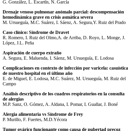
G. González, L. Escartín, N. García
Drenaje venoso pulmonar anómalo parcial: descompensación
hemodinámica grave en crisis asmática severa
M. Ursueguía, M.C. Suárez, I. Sáenz, A. Segura,Y. Ruiz del Prado
Caso clínico: Síndrome de Dravet
R. Romero, I. Ruiz del Olmo,A. de Arriba, D. Royo, L. Monge, J.
López, J.L. Peña
Aspiración de cuerpo extraño
A. Segura, E. Maluenda, I. Sáenz, M. Ursueguía, E. Lodosa
Complicaciones en contexto de infección por varicela: casuística
de nuestro hospital en el último año
E. de Miguel, E. Lodosa, M.C. Suárez, M. Ursueguía, M. Ruiz del
Campo
Análisis descriptivo de los cuadros respiratorios en la consulta
de alergias
M.P. Sanz, O. Gómez, A. Aldana, I. Pomar, I. Guallar, J. Boné
Alergia alimentaria vs Síndrome de Frey
P. Murillo, F. Fuertes, M.D.Yécora
Tumor ovárico funcionante como causa de pubertad precoz