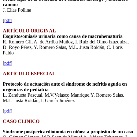
camino
J. Elías Pollina
[
pdf
]
ARTÍCULO ORIGINAL
Esquistosomiasis urinaria como causa de macrohematuria
R. Romero Gil, A. de Arriba Muñoz, I. Ruiz del Olmo Izuzquiza,
D. Royo Pérez, Y. Romero Salas, M.L. Justa Roldán, C. Loris
Pablo
[
pdf
]
ARTÍCULO ESPECIAL
Protocolo de actuación ante el síndrome de nefritis aguda en
urgencias de pediatría
L. Zandueta Pascual, M.V.Velasco Manrique,Y. Romero Salas,
M.L. Justa Roldán, I. García Jiménez
[
pdf
]
CASO CLÍNICO
Síndrome postpericardiotomía en niños: a propósito de un caso