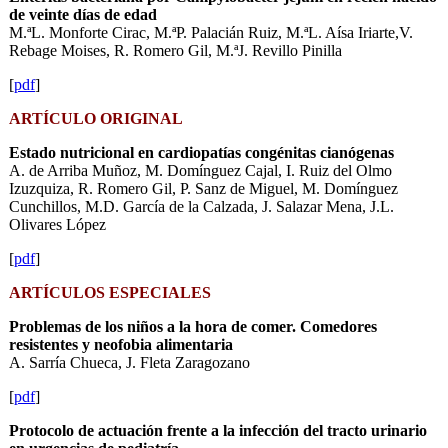
de veinte días de edad
M.ªL. Monforte Cirac, M.ªP. Palacián Ruiz, M.ªL. Aísa Iriarte,V.
Rebage Moises, R. Romero Gil, M.ªJ. Revillo Pinilla
[
pdf
]
ARTÍCULO ORIGINAL
Estado nutricional en cardiopatías congénitas cianógenas
A. de Arriba Muñoz, M. Domínguez Cajal, I. Ruiz del Olmo
Izuzquiza, R. Romero Gil, P. Sanz de Miguel, M. Domínguez
Cunchillos, M.D. García de la Calzada, J. Salazar Mena, J.L.
Olivares López
[
pdf
]
ARTÍCULOS ESPECIALES
Problemas de los niños a la hora de comer. Comedores
resistentes y neofobia alimentaria
A. Sarría Chueca, J. Fleta Zaragozano
[
pdf
]
Protocolo de actuación frente a la infección del tracto urinario