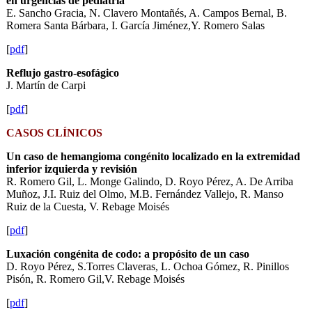
en urgencias de pediatría
E. Sancho Gracia, N. Clavero Montañés, A. Campos Bernal, B.
Romera Santa Bárbara, I. García Jiménez,Y. Romero Salas
[
pdf
]
Reflujo gastro-esofágico
J. Martín de Carpi
[
pdf
]
CASOS CLÍNICOS
Un caso de hemangioma congénito localizado en la extremidad
inferior izquierda y revisión
R. Romero Gil, L. Monge Galindo, D. Royo Pérez, A. De Arriba
Muñoz, J.I. Ruiz del Olmo, M.B. Fernández Vallejo, R. Manso
Ruiz de la Cuesta, V. Rebage Moisés
[
pdf
]
Luxación congénita de codo: a propósito de un caso
D. Royo Pérez, S.Torres Claveras, L. Ochoa Gómez, R. Pinillos
Pisón, R. Romero Gil,V. Rebage Moisés
[
pdf
]