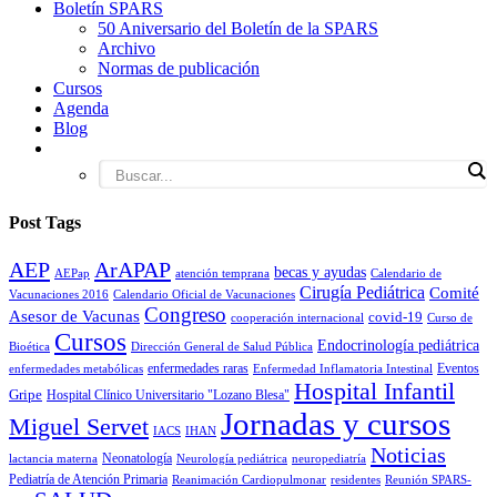
Boletín SPARS
50 Aniversario del Boletín de la SPARS
Archivo
Normas de publicación
Cursos
Agenda
Blog
Post Tags
AEP
ArAPAP
becas y ayudas
AEPap
atención temprana
Calendario de
Cirugía Pediátrica
Comité
Vacunaciones 2016
Calendario Oficial de Vacunaciones
Congreso
Asesor de Vacunas
covid-19
cooperación internacional
Curso de
Cursos
Endocrinología pediátrica
Bioética
Dirección General de Salud Pública
enfermedades raras
Eventos
enfermedades metabólicas
Enfermedad Inflamatoria Intestinal
Hospital Infantil
Gripe
Hospital Clínico Universitario "Lozano Blesa"
Jornadas y cursos
Miguel Servet
IACS
IHAN
Noticias
Neonatología
lactancia materna
Neurología pediátrica
neuropediatría
Pediatría de Atención Primaria
Reanimación Cardiopulmonar
residentes
Reunión SPARS-