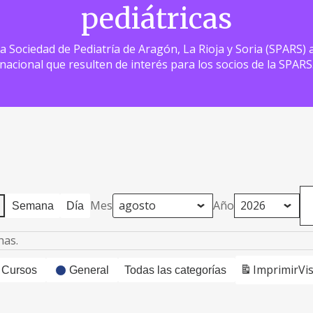
pediátricas
 la Sociedad de Pediatría de Aragón, La Rioja y Soria (SPARS
nacional que resulten de interés para los socios de la SPARS
Mes
Año
Semana
Día
has.
Imprimir
Vi
Cursos
General
Todas las categorías