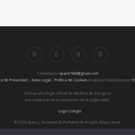
Contáctanos
spars1960@gmail.com
ica de Privacidad
|
Aviso Legal
|
Política de Cookies
Imagenes Diseñadas por
F
Gracias al Colegio Oficial de Médicos de Zaragoza
por colaborar en la renovación de la página web.
© 2026 Spars | Sociedad de Pediatría de Aragón, Rioja y Soria.