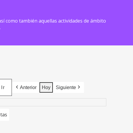
) así como también aquellas actividades de ámbito
.
Anterior
Hoy
Siguiente
stas