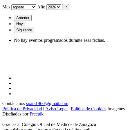
Mes
Año
Anterior
Hoy
Siguiente
No hay eventos programados durante esas fechas.
Contáctanos
spars1960@gmail.com
Política de Privacidad
|
Aviso Legal
|
Política de Cookies
Imagenes
Diseñadas por
Freepik
Gracias al Colegio Oficial de Médicos de Zaragoza
por colaborar en la renovación de la página web.