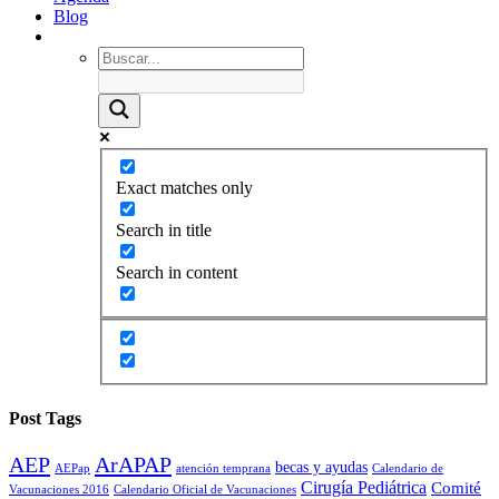
Blog
Exact matches only
Search in title
Search in content
Post Tags
AEP
ArAPAP
becas y ayudas
AEPap
atención temprana
Calendario de
Cirugía Pediátrica
Comité
Vacunaciones 2016
Calendario Oficial de Vacunaciones