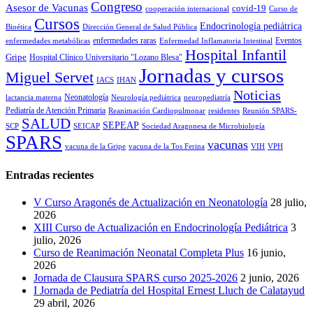
Congreso
Asesor de Vacunas
covid-19
cooperación internacional
Curso de
Cursos
Endocrinología pediátrica
Bioética
Dirección General de Salud Pública
enfermedades raras
Eventos
enfermedades metabólicas
Enfermedad Inflamatoria Intestinal
Hospital Infantil
Gripe
Hospital Clínico Universitario "Lozano Blesa"
Jornadas y cursos
Miguel Servet
IACS
IHAN
Noticias
Neonatología
lactancia materna
Neurología pediátrica
neuropediatría
Pediatría de Atención Primaria
Reanimación Cardiopulmonar
residentes
Reunión SPARS-
SALUD
SEPEAP
SCP
SEICAP
Sociedad Aragonesa de Microbiología
SPARS
vacunas
vacuna de la Gripe
vacuna de la Tos Ferina
VIH
VPH
Entradas recientes
V Curso Aragonés de Actualización en Neonatología
28 julio,
2026
XIII Curso de Actualización en Endocrinología Pediátrica
3
julio, 2026
Curso de Reanimación Neonatal Completa Plus
16 junio,
2026
Jornada de Clausura SPARS curso 2025-2026
2 junio, 2026
I Jornada de Pediatría del Hospital Ernest Lluch de Calatayud
29 abril, 2026