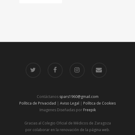
Contáctanos
spars1960@gmail.com
Política de Privacidad
|
Aviso Legal
|
Política de Cookies
Imagenes Diseñadas por
Freepik
Gracias al Colegio Oficial de Médicos de Zaragoza
por colaborar en la renovación de la página web.