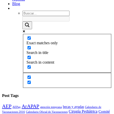
Blog
Exact matches only
Search in title
Search in content
Post Tags
AEP
ArAPAP
becas y ayudas
AEPap
atención temprana
Calendario de
Cirugía Pediátrica
Comité
Vacunaciones 2016
Calendario Oficial de Vacunaciones