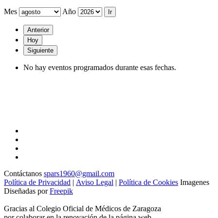
Mes
Año
Anterior
Hoy
Siguiente
No hay eventos programados durante esas fechas.
Contáctanos
spars1960@gmail.com
Política de Privacidad
|
Aviso Legal
|
Política de Cookies
Imagenes
Diseñadas por
Freepik
Gracias al Colegio Oficial de Médicos de Zaragoza
por colaborar en la renovación de la página web.