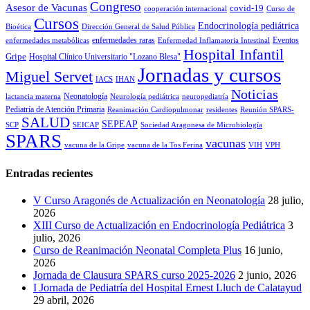
Congreso
Asesor de Vacunas
covid-19
cooperación internacional
Curso de
Cursos
Endocrinología pediátrica
Bioética
Dirección General de Salud Pública
enfermedades raras
Eventos
enfermedades metabólicas
Enfermedad Inflamatoria Intestinal
Hospital Infantil
Gripe
Hospital Clínico Universitario "Lozano Blesa"
Jornadas y cursos
Miguel Servet
IACS
IHAN
Noticias
Neonatología
lactancia materna
Neurología pediátrica
neuropediatría
Pediatría de Atención Primaria
Reanimación Cardiopulmonar
residentes
Reunión SPARS-
SALUD
SEPEAP
SCP
SEICAP
Sociedad Aragonesa de Microbiología
SPARS
vacunas
vacuna de la Gripe
vacuna de la Tos Ferina
VIH
VPH
Entradas recientes
V Curso Aragonés de Actualización en Neonatología
28 julio,
2026
XIII Curso de Actualización en Endocrinología Pediátrica
3
julio, 2026
Curso de Reanimación Neonatal Completa Plus
16 junio,
2026
Jornada de Clausura SPARS curso 2025-2026
2 junio, 2026
I Jornada de Pediatría del Hospital Ernest Lluch de Calatayud
29 abril, 2026