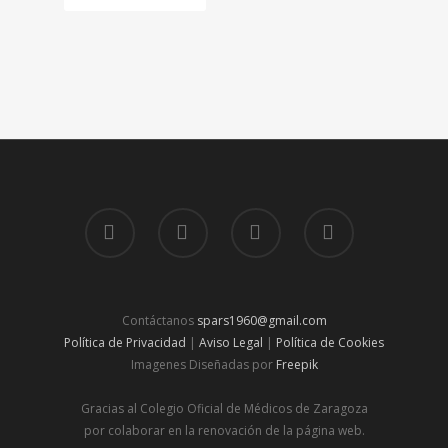
Contáctanos
spars1960@gmail.com
Política de Privacidad
|
Aviso Legal
|
Política de Cookies
Imagenes Diseñadas por
Freepik
Gracias al Colegio Oficial de Médicos de Zaragoza
por colaborar en la renovación de la página web.