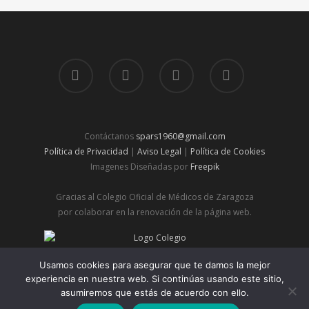
Contáctanos
spars1960@gmail.com
Política de Privacidad
|
Aviso Legal
|
Política de Cookies
Imagenes Diseñadas por
Freepik
Gracias al Colegio Oficial de Médicos de Zaragoza
por colaborar en la renovación de la página web.
© 2026 Spars | Sociedad de Pediatría de Aragón, Rioja y
Usamos cookies para asegurar que te damos la mejor
Soria.
experiencia en nuestra web. Si continúas usando este sitio,
asumiremos que estás de acuerdo con ello.