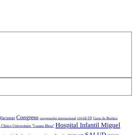
Congreso
 Vacunas
covid-19
cooperación internacional
Curso de Bioética
Hospital Infantil Miguel
 Clínico Universitario "Lozano Blesa"
SALUD