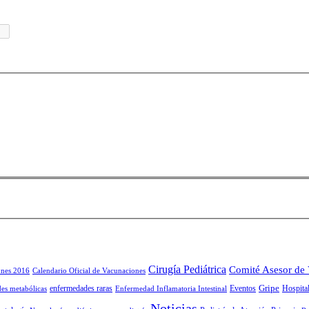
Cirugía Pediátrica
Comité Asesor de
ones 2016
Calendario Oficial de Vacunaciones
Gripe
enfermedades raras
Eventos
Hospital
es metabólicas
Enfermedad Inflamatoria Intestinal
Noticias