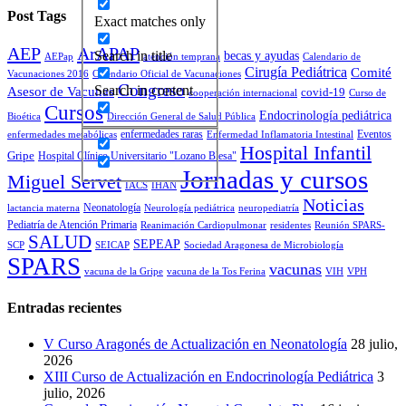
Post Tags
Exact matches only
AEP
ArAPAP
becas y ayudas
Search in title
AEPap
atención temprana
Calendario de
Cirugía Pediátrica
Comité
Vacunaciones 2016
Calendario Oficial de Vacunaciones
Congreso
Search in content
Asesor de Vacunas
covid-19
cooperación internacional
Curso de
Cursos
Endocrinología pediátrica
Bioética
Dirección General de Salud Pública
enfermedades raras
Eventos
enfermedades metabólicas
Enfermedad Inflamatoria Intestinal
Hospital Infantil
Gripe
Hospital Clínico Universitario "Lozano Blesa"
Jornadas y cursos
Miguel Servet
IACS
IHAN
Noticias
Neonatología
lactancia materna
Neurología pediátrica
neuropediatría
Pediatría de Atención Primaria
Reanimación Cardiopulmonar
residentes
Reunión SPARS-
SALUD
SEPEAP
SCP
SEICAP
Sociedad Aragonesa de Microbiología
SPARS
vacunas
vacuna de la Gripe
vacuna de la Tos Ferina
VIH
VPH
Entradas recientes
V Curso Aragonés de Actualización en Neonatología
28 julio,
2026
XIII Curso de Actualización en Endocrinología Pediátrica
3
julio, 2026