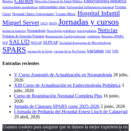
Cursos
Endocrinología pediátrica
Bioética
Dirección General de Salud Pública
enfermedades raras
Eventos
enfermedades metabólicas
Enfermedad Inflamatoria Intestinal
Hospital Infantil
Gripe
Hospital Clínico Universitario "Lozano Blesa"
Jornadas y cursos
Miguel Servet
IACS
IHAN
Noticias
Neonatología
lactancia materna
Neurología pediátrica
neuropediatría
Pediatría de Atención Primaria
Reanimación Cardiopulmonar
residentes
Reunión SPARS-
SALUD
SEPEAP
SCP
SEICAP
Sociedad Aragonesa de Microbiología
SPARS
vacunas
vacuna de la Gripe
vacuna de la Tos Ferina
VIH
VPH
Entradas recientes
V Curso Aragonés de Actualización en Neonatología
28 julio,
2026
XIII Curso de Actualización en Endocrinología Pediátrica
3
julio, 2026
Curso de Reanimación Neonatal Completa Plus
16 junio,
2026
Jornada de Clausura SPARS curso 2025-2026
2 junio, 2026
I Jornada de Pediatría del Hospital Ernest Lluch de Calatayud
29 abril, 2026
Usamos cookies para asegurar que te damos la mejor experiencia en