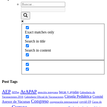
Exact matches only
Search in title
Search in content
Post Tags
AEP
ArAPAP
becas y ayudas
AEPap
atención temprana
Calendario de
Cirugía Pediátrica
Comité
Vacunaciones 2016
Calendario Oficial de Vacunaciones
Congreso
Asesor de Vacunas
covid-19
cooperación internacional
Curso de