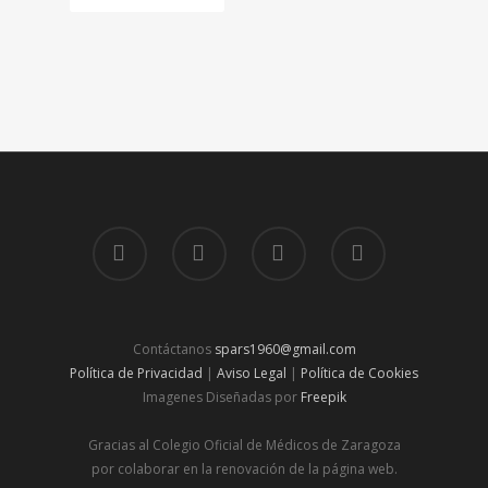
Contáctanos
spars1960@gmail.com
Política de Privacidad
|
Aviso Legal
|
Política de Cookies
Imagenes Diseñadas por
Freepik
Gracias al Colegio Oficial de Médicos de Zaragoza
por colaborar en la renovación de la página web.