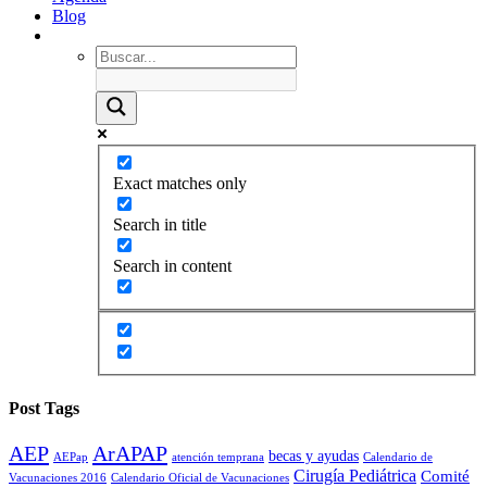
Blog
Exact matches only
Search in title
Search in content
Post Tags
AEP
ArAPAP
becas y ayudas
AEPap
atención temprana
Calendario de
Cirugía Pediátrica
Comité
Vacunaciones 2016
Calendario Oficial de Vacunaciones