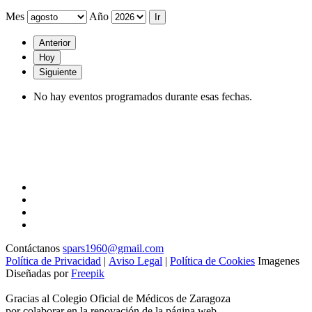
Mes
Año
Anterior
Hoy
Siguiente
No hay eventos programados durante esas fechas.
Contáctanos
spars1960@gmail.com
Política de Privacidad
|
Aviso Legal
|
Política de Cookies
Imagenes
Diseñadas por
Freepik
Gracias al Colegio Oficial de Médicos de Zaragoza
por colaborar en la renovación de la página web.