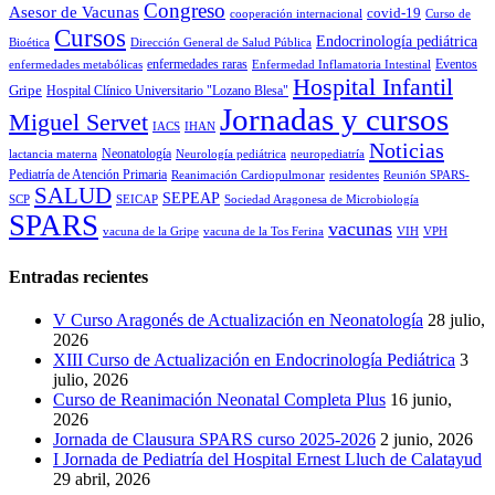
Congreso
Asesor de Vacunas
covid-19
cooperación internacional
Curso de
Cursos
Endocrinología pediátrica
Bioética
Dirección General de Salud Pública
enfermedades raras
Eventos
enfermedades metabólicas
Enfermedad Inflamatoria Intestinal
Hospital Infantil
Gripe
Hospital Clínico Universitario "Lozano Blesa"
Jornadas y cursos
Miguel Servet
IACS
IHAN
Noticias
Neonatología
lactancia materna
Neurología pediátrica
neuropediatría
Pediatría de Atención Primaria
Reanimación Cardiopulmonar
residentes
Reunión SPARS-
SALUD
SEPEAP
SCP
SEICAP
Sociedad Aragonesa de Microbiología
SPARS
vacunas
vacuna de la Gripe
vacuna de la Tos Ferina
VIH
VPH
Entradas recientes
V Curso Aragonés de Actualización en Neonatología
28 julio,
2026
XIII Curso de Actualización en Endocrinología Pediátrica
3
julio, 2026
Curso de Reanimación Neonatal Completa Plus
16 junio,
2026
Jornada de Clausura SPARS curso 2025-2026
2 junio, 2026
I Jornada de Pediatría del Hospital Ernest Lluch de Calatayud
29 abril, 2026