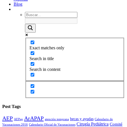
Blog
Exact matches only
Search in title
Search in content
Post Tags
AEP
ArAPAP
becas y ayudas
AEPap
atención temprana
Calendario de
Cirugía Pediátrica
Comité
Vacunaciones 2016
Calendario Oficial de Vacunaciones