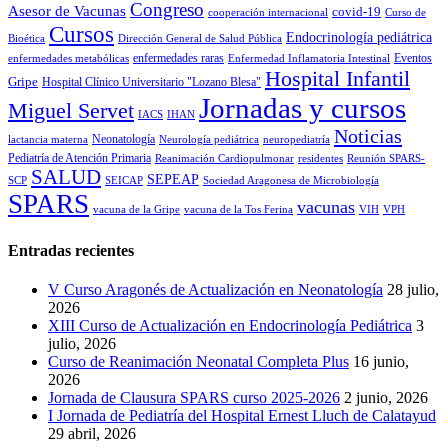
Congreso
Asesor de Vacunas
covid-19
cooperación internacional
Curso de
Cursos
Endocrinología pediátrica
Bioética
Dirección General de Salud Pública
enfermedades raras
Eventos
enfermedades metabólicas
Enfermedad Inflamatoria Intestinal
Hospital Infantil
Gripe
Hospital Clínico Universitario "Lozano Blesa"
Jornadas y cursos
Miguel Servet
IACS
IHAN
Noticias
Neonatología
lactancia materna
Neurología pediátrica
neuropediatría
Pediatría de Atención Primaria
Reanimación Cardiopulmonar
residentes
Reunión SPARS-
SALUD
SEPEAP
SCP
SEICAP
Sociedad Aragonesa de Microbiología
SPARS
vacunas
vacuna de la Gripe
vacuna de la Tos Ferina
VIH
VPH
Entradas recientes
V Curso Aragonés de Actualización en Neonatología
28 julio,
2026
XIII Curso de Actualización en Endocrinología Pediátrica
3
julio, 2026
Curso de Reanimación Neonatal Completa Plus
16 junio,
2026
Jornada de Clausura SPARS curso 2025-2026
2 junio, 2026
I Jornada de Pediatría del Hospital Ernest Lluch de Calatayud
29 abril, 2026