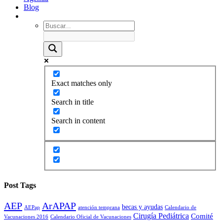
Blog
Exact matches only
Search in title
Search in content
Post Tags
AEP
ArAPAP
becas y ayudas
AEPap
atención temprana
Calendario de
Cirugía Pediátrica
Comité
Vacunaciones 2016
Calendario Oficial de Vacunaciones