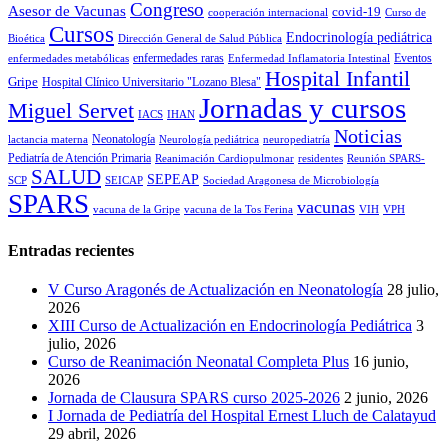
Congreso
Asesor de Vacunas
covid-19
cooperación internacional
Curso de
Cursos
Endocrinología pediátrica
Bioética
Dirección General de Salud Pública
enfermedades raras
Eventos
enfermedades metabólicas
Enfermedad Inflamatoria Intestinal
Hospital Infantil
Gripe
Hospital Clínico Universitario "Lozano Blesa"
Jornadas y cursos
Miguel Servet
IACS
IHAN
Noticias
Neonatología
lactancia materna
Neurología pediátrica
neuropediatría
Pediatría de Atención Primaria
Reanimación Cardiopulmonar
residentes
Reunión SPARS-
SALUD
SEPEAP
SCP
SEICAP
Sociedad Aragonesa de Microbiología
SPARS
vacunas
vacuna de la Gripe
vacuna de la Tos Ferina
VIH
VPH
Entradas recientes
V Curso Aragonés de Actualización en Neonatología
28 julio,
2026
XIII Curso de Actualización en Endocrinología Pediátrica
3
julio, 2026
Curso de Reanimación Neonatal Completa Plus
16 junio,
2026
Jornada de Clausura SPARS curso 2025-2026
2 junio, 2026
I Jornada de Pediatría del Hospital Ernest Lluch de Calatayud
29 abril, 2026