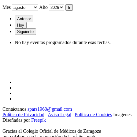
Mes
Año
Anterior
Hoy
Siguiente
No hay eventos programados durante esas fechas.
Contáctanos
spars1960@gmail.com
Política de Privacidad
|
Aviso Legal
|
Política de Cookies
Imagenes
Diseñadas por
Freepik
Gracias al Colegio Oficial de Médicos de Zaragoza
por colaborar en la renovación de la página web.