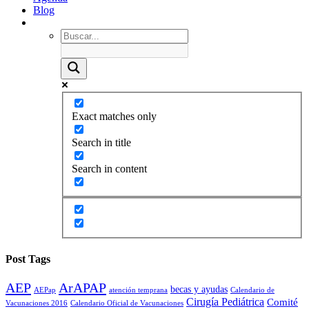
Blog
Exact matches only
Search in title
Search in content
Post Tags
AEP
ArAPAP
becas y ayudas
AEPap
atención temprana
Calendario de
Cirugía Pediátrica
Comité
Vacunaciones 2016
Calendario Oficial de Vacunaciones