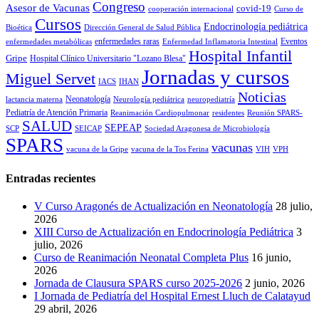
Congreso
Asesor de Vacunas
covid-19
cooperación internacional
Curso de
Cursos
Endocrinología pediátrica
Bioética
Dirección General de Salud Pública
enfermedades raras
Eventos
enfermedades metabólicas
Enfermedad Inflamatoria Intestinal
Hospital Infantil
Gripe
Hospital Clínico Universitario "Lozano Blesa"
Jornadas y cursos
Miguel Servet
IACS
IHAN
Noticias
Neonatología
lactancia materna
Neurología pediátrica
neuropediatría
Pediatría de Atención Primaria
Reanimación Cardiopulmonar
residentes
Reunión SPARS-
SALUD
SEPEAP
SCP
SEICAP
Sociedad Aragonesa de Microbiología
SPARS
vacunas
vacuna de la Gripe
vacuna de la Tos Ferina
VIH
VPH
Entradas recientes
V Curso Aragonés de Actualización en Neonatología
28 julio,
2026
XIII Curso de Actualización en Endocrinología Pediátrica
3
julio, 2026
Curso de Reanimación Neonatal Completa Plus
16 junio,
2026
Jornada de Clausura SPARS curso 2025-2026
2 junio, 2026
I Jornada de Pediatría del Hospital Ernest Lluch de Calatayud
29 abril, 2026