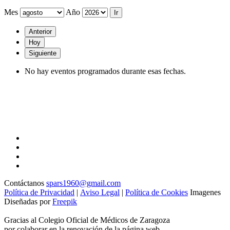
Mes
Año
Anterior
Hoy
Siguiente
No hay eventos programados durante esas fechas.
Contáctanos
spars1960@gmail.com
Política de Privacidad
|
Aviso Legal
|
Política de Cookies
Imagenes
Diseñadas por
Freepik
Gracias al Colegio Oficial de Médicos de Zaragoza
por colaborar en la renovación de la página web.